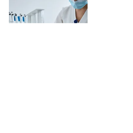
Labor- untersuchungen
Wichtige Blutparameter schnell
bestimmen.
Mehr Infos