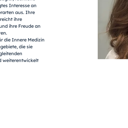
tes Interesse an 
rarten aus. Ihre 
eicht ihre 
nd ihre Freude an 
ten.
ür die Innere Medizin 
ebiete, die sie 
gleitenden 
d weiterentwickelt 