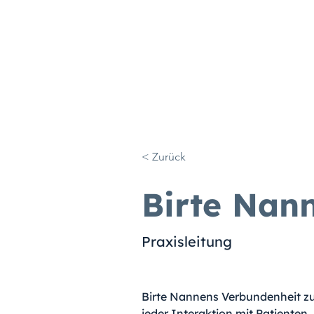
< Zurück
Birte Nan
Praxisleitung
Birte Nannens Verbundenheit zu T
jeder Interaktion mit Patienten