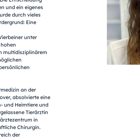
n und ein eigenes 
urde durch vieles 
rdergrund: Eine 
ierbeiner unter 
 hohen 
multidisziplinärem 
möglichen 
persönlichen 
rmedizin an der 
ver, absolvierte eine 
n- und Heimtiere und 
rgelassene Tierärztin 
rärztezentrum in 
ftliche Chirurgin. 
reich der 