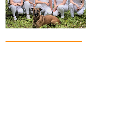
Hallo!
Unser Team - Gesundheitsfürsorge für
Ihr Haustier.
Das Team des Tierärztezentrums Birte Nannen
ist für Sie und Ihr Haustier da. Wir sind
bestrebt, all unseren Kunden und Patienten
eine außergewöhnliche, sachkundige und
einfühlsame tierärztliche Betreuung zu bieten.
Und das in einer einladenden und freundlichen
Umgebung.
Weiterlesen